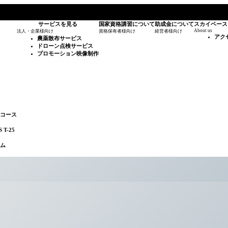
サービスを見る
国家資格講習について
助成金について
スカイベース
About us
法人・企業様向け
資格保有者様向け
経営者様向け
アク
農薬散布サービス
ドローン点検サービス
プロモーション映像制作
スコース
T-25
ラム