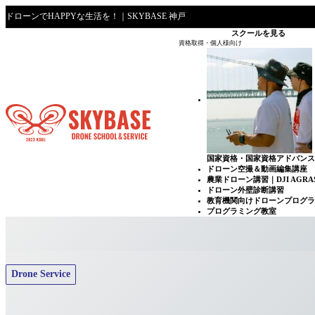
ドローンでHAPPYな生活を！｜SKYBASE 神戸
スクールを見る
資格取得・個人様向け
国家資格・国家資格アドバン
ドローン空撮＆動画編集講座
農業ドローン講習｜DJI AGRAS 
ドローン外壁診断講習
教育機関向けドローンプログ
プログラミング教室
Drone Service