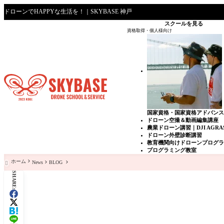
ドローンでHAPPYな生活を！｜SKYBASE 神戸
スクールを見る
資格取得・個人様向け
国家資格・国家資格アドバン
ドローン空撮＆動画編集講座
農業ドローン講習｜DJI AGRAS 
ドローン外壁診断講習
教育機関向けドローンプログ
プログラミング教室
ホーム
News
BLOG

SHARE: