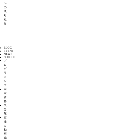
へ
の
取
り
組
み
BLOG
EVENT
NEWS
SCHOOL
プ
ロ
グ
ラ
ミ
ン
グ
国
家
資
格
未
分
類
空
撮
＆
動
画
編