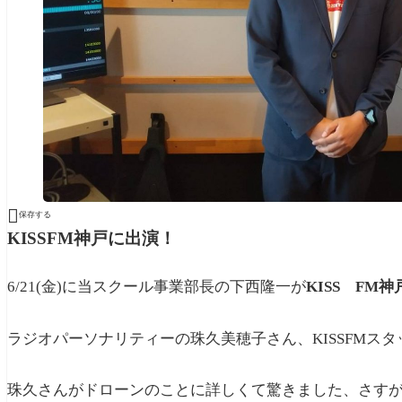

保存する
KISSFM神戸に出演！
6/21(金)に当スクール事業部長の下西隆一が
KISS FM神
ラジオパーソナリティーの珠久美穂子さん、KISSFMス
珠久さんがドローンのことに詳しくて驚きました、さす