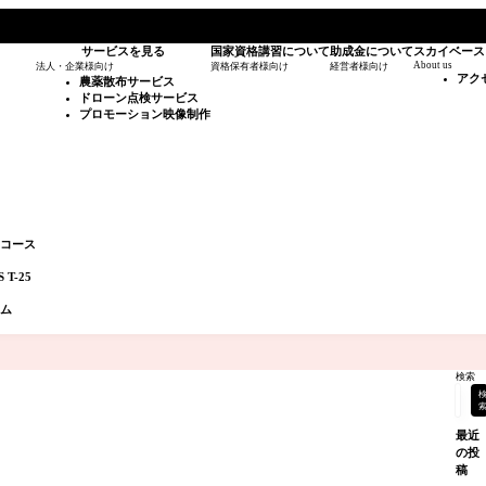
サービスを見る
国家資格講習について
助成金について
スカイベース
About us
法人・企業様向け
資格保有者様向け
経営者様向け
アク
農薬散布サービス
ドローン点検サービス
プロモーション映像制作
スコース
T-25
ラム
検索
最近
の投
稿