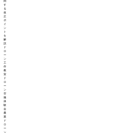
関
す
る
改
正
ポ
イ
ン
ト
を
解
説
ド
ロ
ー
ン
工
作
教
室
ド
ロ
ー
ン
空
撮
体
験
会
農
業
ド
ロ
ー
ン