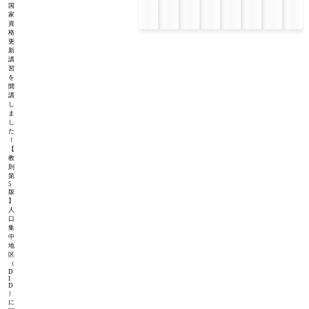
国
家
資
格
更
新
講
習
を
開
講
し
ま
し
た
！
【
教
則
第
5
版
】
人
口
集
中
地
区
（
D
I
D
）
に