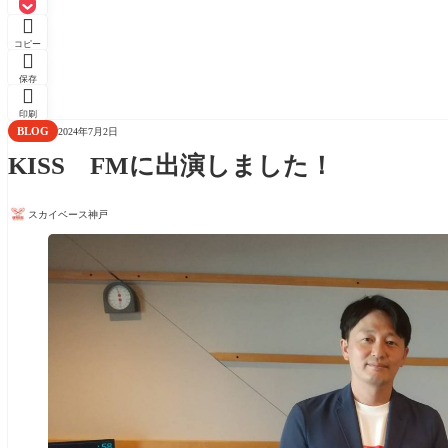

コピー

保存

印刷
BLOG
2024年7月2日
KISS FMに出演しました！
スカイベース神戸