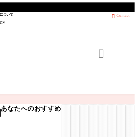
について
Contact

セス

あなたへのおすすめ
検
索