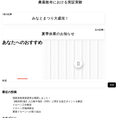
農薬散布における実証実験

前の記事
みなとまつり大盛況！
次の記事

夏季休業のお知らせ
あなたへのおすすめ

検索
検索
最近の投稿
国家資格更新講習を開講しました！
【教則第5版】人口集中地区（DID）に関する改正ポイントを解説
ドローン工作教室
ドローン空撮体験会
農業ドローンへの取り組み