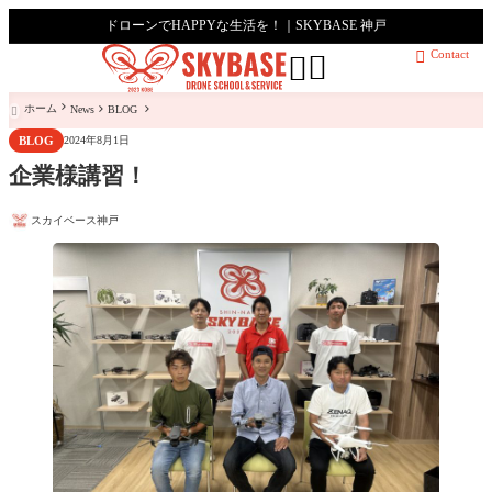
ドローンでHAPPYな生活を！｜SKYBASE 神戸
Contact



ホーム
News
BLOG

BLOG
2024年8月1日
企業様講習！
スカイベース神戸