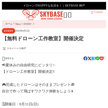
ドローンでHAPPYな生活を！｜SKYBASE 神戸
Contact



ホーム
News
EVENT

EVENT
2025年8月5日
【無料ドローン工作教室】開催決定
スカイベース神戸


保存する
📢夏休みの自由研究にピッタリ✨
【ドローン工作教室】開催決定‼️
🎮完成したドローンはそのままプレゼント🎁
自分で作って飛ばすワクワク体験をしよう✈️
🗓開催日：8月31日(日)