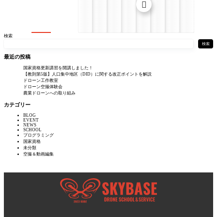

検索
検索
最近の投稿
国家資格更新講習を開講しました！
【教則第5版】人口集中地区（DID）に関する改正ポイントを解説
ドローン工作教室
ドローン空撮体験会
農業ドローンへの取り組み
カテゴリー
BLOG
EVENT
NEWS
SCHOOL
プログラミング
国家資格
未分類
空撮＆動画編集