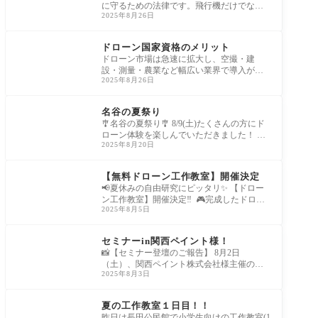
に守るための法律です。飛行機だけでな
2025年8月26日
く、**ドローン（無人航空機）**もこの法
律の規制
未分類
ドローン国家資格のメリット
ドローン市場は急速に拡大し、空撮・建
設・測量・農業など幅広い業界で導入が進
2025年8月26日
んでいます。こうした背景の中で注目され
ているの
NEWS
名谷の夏祭り
🎐名谷の夏祭り🎐 8/9(土)たくさんの方にド
ローン体験を楽しんでいただきました！ 子
2025年8月20日
どもから大人まで、笑顔いっぱいの一
EVENT
【無料ドローン工作教室】開催決定
📢夏休みの自由研究にピッタリ✨ 【ドロー
ン工作教室】開催決定‼️ ⁡ 🎮完成したドロー
2025年8月5日
ンはそのままプレゼン
BLOG
セミナーin関西ペイント様！
📸【セミナー登壇のご報告】 8月2日
（土）、関西ペイント株式会社様主催のに
2025年8月3日
て、 セミナー講師として登壇させていただ
きまし
BLOG
夏の工作教室１日目！！
昨日は長田公民館で小学生向けの工作教室(1