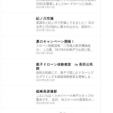
日目)を開催しました✂️✨ドローンに自由に
2025年7月27日
色を塗って、自分だけの機体を作
BLOG
紀ノ川空撮
受講生と紀ノ川で空撮してきました！ 広が
る空と川の流れに癒されながら、絶好のロ
2025年7月21日
ケーションでドローンを飛ばしました✨ 四
NEWS
夏のキャンペーン開催！
ドローン国家資格「二等無人航空機操縦
士」 この夏、SKYBASE神戸でお得に取得
2025年7月4日
しませんか？ 📣初心者限定で今だけ！ 📉30,
000
BLOG
親子ドローン体験教室 in 長田公民
館
長田公民館にて、親子で楽しむドローンプ
ログラミング＆操縦体験教室を開催しまし
2025年6月15日
た！💻🎮 ドローンのプログラミングに
未分類
砥峰高原撮影
こんにちは！スカイベース神戸スタッフの
重光です。 先日、当スクールの受講生の皆
2025年6月10日
さんと一緒に、兵庫県神崎郡にある**砥峰
高原（
NEWS