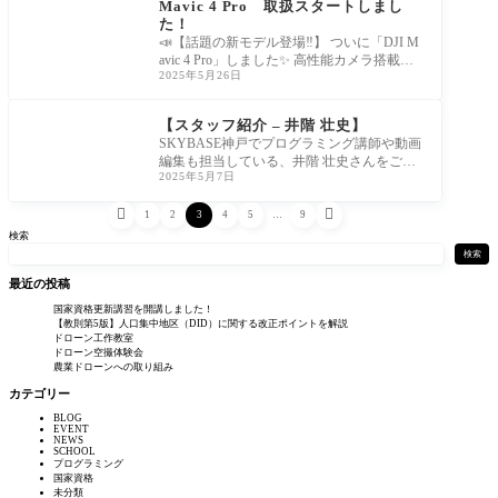
Mavic 4 Pro 取扱スタートしまし
た！
📣【話題の新モデル登場‼️】 ついに「DJI M
avic 4 Pro」しました✨ 高性能カメラ搭載、
2025年5月26日
進化した障害物センサー、さら
NEWS
【スタッフ紹介 – 井階 壮史】
SKYBASE神戸でプログラミング講師や動画
編集も担当している、井階 壮史さんをご紹
2025年5月7日
介します🎮🎬 お子様向けのドローンプログ


1
2
3
4
5
…
9
検索
検索
最近の投稿
国家資格更新講習を開講しました！
【教則第5版】人口集中地区（DID）に関する改正ポイントを解説
ドローン工作教室
ドローン空撮体験会
農業ドローンへの取り組み
カテゴリー
BLOG
EVENT
NEWS
SCHOOL
プログラミング
国家資格
未分類