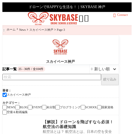
ドローンでHAPPYな生活を！｜SKYBASE 神戸
Contact



ホーム
News
スカイベース神戸
Page 3

スカイベース神戸
記事一覧
25 - 36件 / 全104件

絞り込み
著者
スカイベース神戸
カテゴリー
未分類
プログラミング
国家資格
NEWS
BLOG
EVENT
SCHOOL
空撮＆動画編集
未分類
【解説】ドローンを飛ばすなら必須！
航空法の基礎知識
航空法とは？ 航空法とは、日本の空を安全